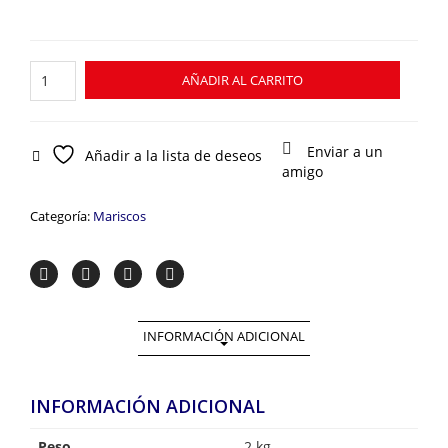
Colas
AÑADIR AL CARRITO
de
Gambón
cantidad
Enviar a un
Añadir a la lista de deseos
amigo
Categoría:
Mariscos
INFORMACIÓN ADICIONAL
INFORMACIÓN ADICIONAL
Peso
2 kg