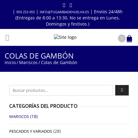
|
|
| Envíos 24/48h
959 253 455
INFO@TUGAMBADEHUELVA.ES
(Entregas de 8:00 a 13:30. No se entrega en Lunes,
Domingos y festivos.)
COLAS DE GAMBÓN
Inicio
/
Mariscos
/
Colas de Gambón
Buscar por:
CATEGORÍAS DEL PRODUCTO
(18)
MARISCOS
(28)
PESCADOS Y VARIADOS