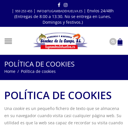
|
|
| Envíos 24/48h
959 253 455
INFO@TUGAMBADEHUELVA.ES
(Entregas de 8:00 a 13:30. No se entrega en Lunes,
Domingos y festivos.)
POLÍTICA DE COOKIES
Home
/
Política de cookies
POLÍTICA DE COOKIES
Una
cookie
es un pequeño fichero de texto que se almacena
en su navegador cuando visita casi cualquier página web. Su
utilidad es que la web sea capaz de recordar su visita cuando