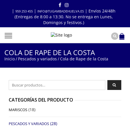
|
|
| Envíos 24/48h
959 253 455
INFO@TUGAMBADEHUELVA.ES
(Entregas de 8:00 a 13:30. No se entrega en Lunes,
Domingos y festivos.)
COLA DE RAPE DE LA COSTA
Inicio
/
Pescados y variados
/
Cola de Rape de la Costa
Buscar por:
CATEGORÍAS DEL PRODUCTO
(18)
MARISCOS
(28)
PESCADOS Y VARIADOS