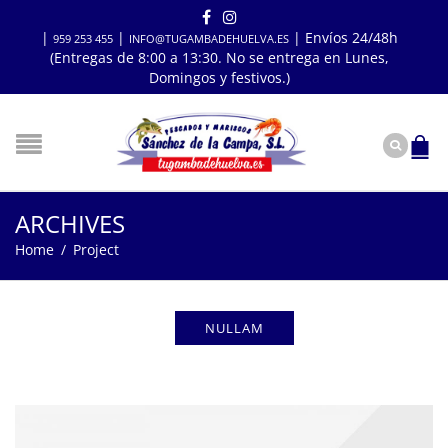
|
|
| Envíos 24/48h
959 253 455
INFO@TUGAMBADEHUELVA.ES
(Entregas de 8:00 a 13:30. No se entrega en Lunes,
Domingos y festivos.)
ARCHIVES
Home
/
Project
NULLAM