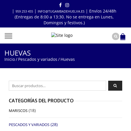
|
|
| Envíos 24/48h
959 253 455
INFO@TUGAMBADEHUELVA.ES
(Entregas de 8:00 a 13:30. No se entrega en Lunes,
Domingos y festivos.)
HUEVAS
Inicio
/
Pescados y variados
/
Huevas
Buscar por:
CATEGORÍAS DEL PRODUCTO
(18)
MARISCOS
(28)
PESCADOS Y VARIADOS