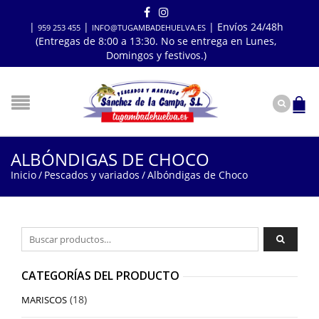
|
|
| Envíos 24/48h
959 253 455
INFO@TUGAMBADEHUELVA.ES
(Entregas de 8:00 a 13:30. No se entrega en Lunes,
Domingos y festivos.)
ALBÓNDIGAS DE CHOCO
Inicio
/
Pescados y variados
/
Albóndigas de Choco
Buscar por:
CATEGORÍAS DEL PRODUCTO
(18)
MARISCOS