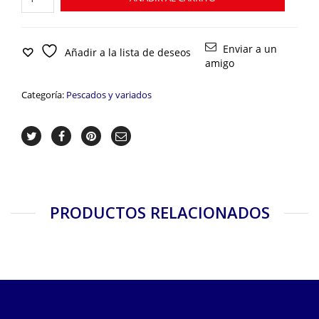
de
Choco
cantidad
Enviar a un
Añadir a la lista de deseos
amigo
Categoría:
Pescados y variados
PRODUCTOS RELACIONADOS