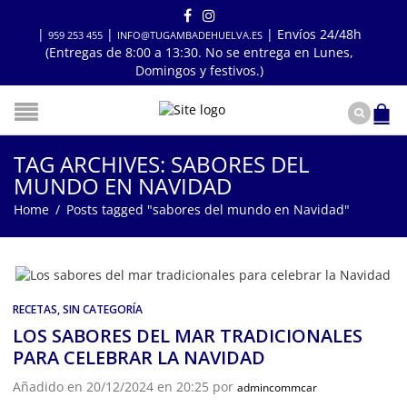
|
|
| Envíos 24/48h
959 253 455
INFO@TUGAMBADEHUELVA.ES
(Entregas de 8:00 a 13:30. No se entrega en Lunes,
Domingos y festivos.)
TAG ARCHIVES: SABORES DEL
MUNDO EN NAVIDAD
Home
/
Posts tagged "sabores del mundo en Navidad"
RECETAS
,
SIN CATEGORÍA
LOS SABORES DEL MAR TRADICIONALES
PARA CELEBRAR LA NAVIDAD
Añadido en 20/12/2024 en 20:25 por
admincommcar