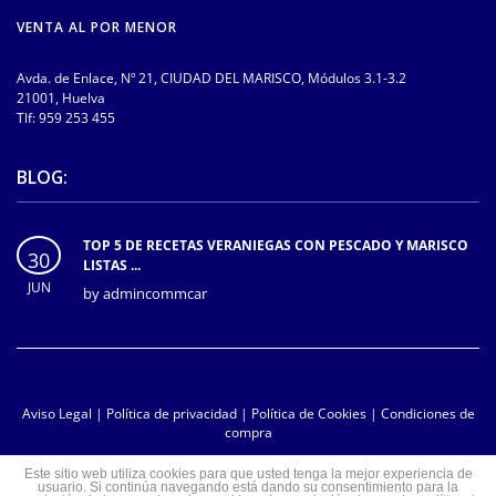
VENTA AL POR MENOR
Avda. de Enlace, Nº 21, CIUDAD DEL MARISCO, Módulos 3.1-3.2
21001, Huelva
Tlf:
959 253 455
BLOG:
TOP 5 DE RECETAS VERANIEGAS CON PESCADO Y MARISCO
30
LISTAS ...
JUN
by
admincommcar
Aviso Legal
|
Política de privacidad
|
Política de Cookies
|
Condiciones de
compra
Este sitio web utiliza cookies para que usted tenga la mejor experiencia de
usuario. Si continúa navegando está dando su consentimiento para la