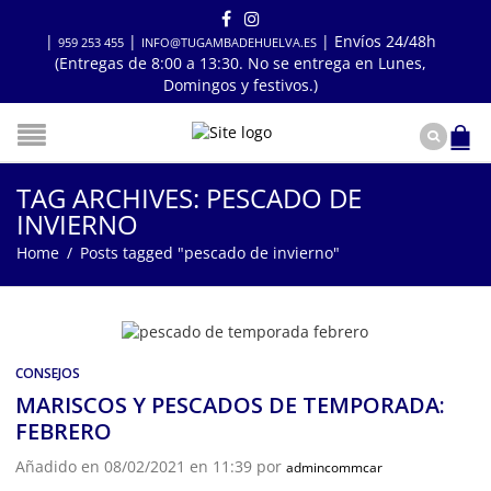
|
|
| Envíos 24/48h
959 253 455
INFO@TUGAMBADEHUELVA.ES
(Entregas de 8:00 a 13:30. No se entrega en Lunes,
Domingos y festivos.)
TAG ARCHIVES: PESCADO DE
INVIERNO
Home
/
Posts tagged "pescado de invierno"
CONSEJOS
MARISCOS Y PESCADOS DE TEMPORADA:
FEBRERO
Añadido en 08/02/2021 en 11:39 por
admincommcar