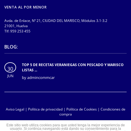
VENTA AL POR MENOR
Avda. de Enlace, Nº 21, CIUDAD DEL MARISCO, Módulos 3.1-3.2
21001, Huelva
Tlf:
959 253 455
BLOG:
TOP 5 DE RECETAS VERANIEGAS CON PESCADO Y MARISCO
30
LISTAS ...
JUN
by
admincommcar
Aviso Legal
|
Política de privacidad
|
Política de Cookies
|
Condiciones de
compra
Este sitio web utiliza cookies para que usted tenga la mejor experiencia de
usuario. Si continúa navegando está dando su consentimiento para la